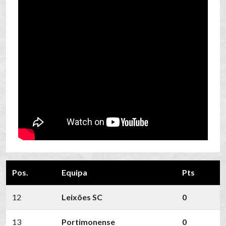
Pos.
Equipa
Pts
12
Leixões SC
0
13
Portimonense
0