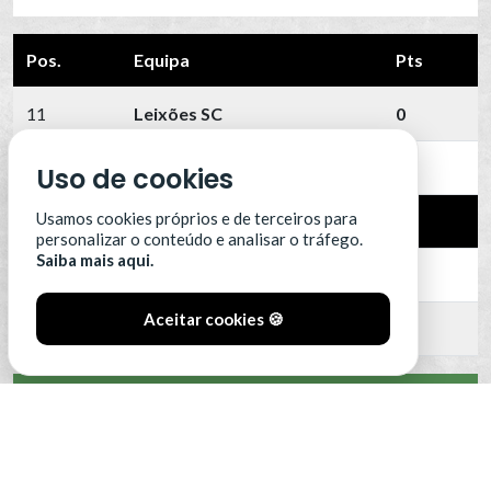
Pos.
Equipa
Pts
11
Leixões SC
0
12
Portimonense
0
Uso de cookies
Usamos cookies próprios e de terceiros para
13
SC Farense
0
personalizar o conteúdo e analisar o tráfego.
Saiba mais aqui.
14
SCU Torreense
0
Aceitar cookies 🍪
15
Benfica B
0
VER CLASSIFICAÇÃO COMPLETA