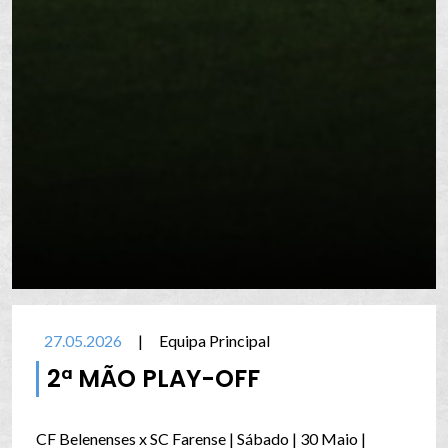
27.05.2026
|
Equipa Principal
2ª MÃO PLAY-OFF
CF Belenenses x SC Farense | Sábado | 30 Maio |