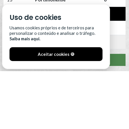
14
SC Farense
0
Uso de cookies
15
SCU Torreense
0
Usamos cookies próprios e de terceiros para
personalizar o conteúdo e analisar o tráfego.
Saiba mais aqui.
16
Benfica B
0
Aceitar cookies 🍪
VER CLASSIFICAÇÃO COMPLETA
#SóOsDurosVencem