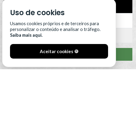
14
SC Farense
0
Uso de cookies
15
SCU Torreense
0
Usamos cookies próprios e de terceiros para
personalizar o conteúdo e analisar o tráfego.
Saiba mais aqui.
16
Benfica B
0
Aceitar cookies 🍪
VER CLASSIFICAÇÃO COMPLETA
#SóOsDurosVencem