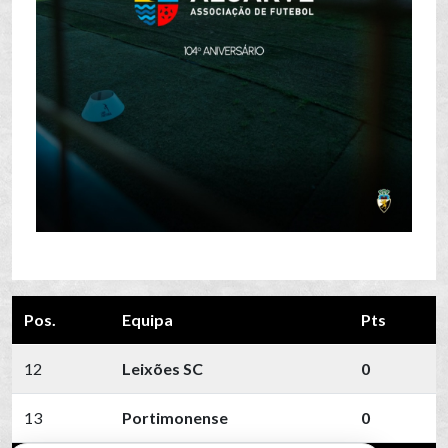
Pos.
Equipa
Pts
12
Leixões SC
0
13
Portimonense
0