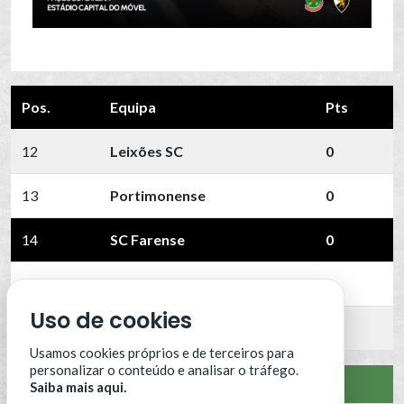
Pos.
Equipa
Pts
12
Leixões SC
0
13
Portimonense
0
14
SC Farense
0
15
SCU Torreense
0
Uso de cookies
16
Benfica B
0
Usamos cookies próprios e de terceiros para
personalizar o conteúdo e analisar o tráfego.
VER CLASSIFICAÇÃO COMPLETA
Saiba mais aqui.