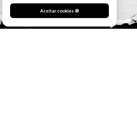
Aceitar cookies 🍪
#SóOsDurosVencem
MAIN SPONSORS: