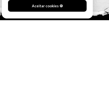
Aceitar cookies 🍪
#SóOsDurosVencem
MAIN SPONSORS: