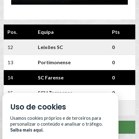
Pos.
Equipa
Pts
12
Leixões SC
0
13
Portimonense
0
14
SC Farense
0
15
SCU Torreense
0
Uso de cookies
16
Benfica B
0
Usamos cookies próprios e de terceiros para
personalizar o conteúdo e analisar o tráfego.
VER CLASSIFICAÇÃO COMPLETA
Saiba mais aqui.