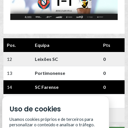
Pos.
Equipa
Pts
12
Leixões SC
0
13
Portimonense
0
14
SC Farense
0
15
SCU Torreense
0
Uso de cookies
16
Benfica B
0
Usamos cookies próprios e de terceiros para
personalizar o conteúdo e analisar o tráfego.