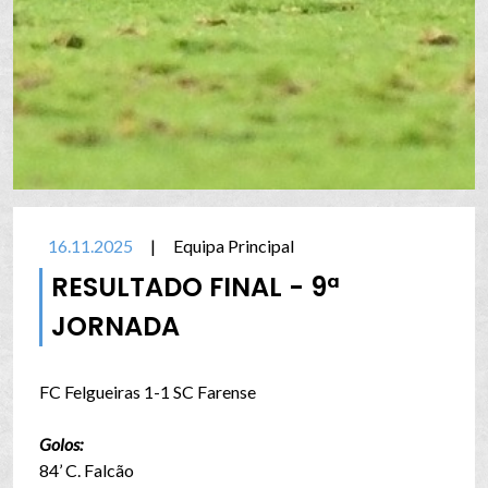
16.11.2025
|
Equipa Principal
RESULTADO FINAL - 9ª
JORNADA
FC Felgueiras 1-1 SC Farense
Golos:
84’ C. Falcão