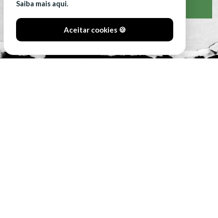
Saiba mais aqui.
VER CLASSIFICAÇÃO COMPLETA
Aceitar cookies 🍪
#SóOsDurosVencem
MAIN SPONSORS: