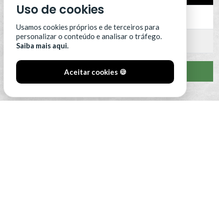
Uso de cookies
12
SCU Torreense
0
Usamos cookies próprios e de terceiros para
personalizar o conteúdo e analisar o tráfego.
13
Benfica B
0
Saiba mais aqui.
VER CLASSIFICAÇÃO COMPLETA
Aceitar cookies 🍪
#SóOsDurosVencem