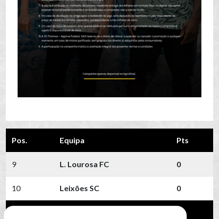
Pos.
Equipa
Pts
9
L. Lourosa FC
0
10
Leixões SC
0
11
SC Farense
0