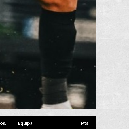
os.
Equipa
Pts