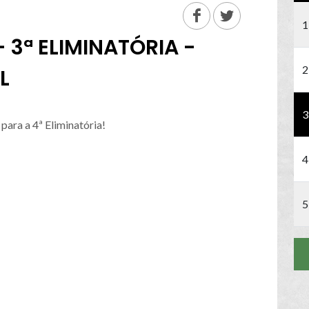
1
 3ª ELIMINATÓRIA -
2
L
3
ara a 4ª Eliminatória!
4
5