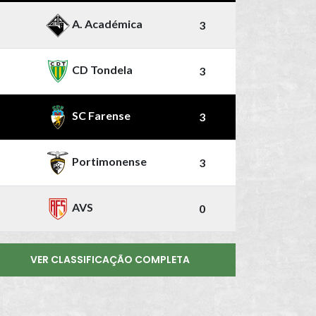
A. Académica
3
CD Tondela
3
SC Farense
3
Portimonense
3
AVS
0
VER CLASSIFICAÇÃO COMPLETA