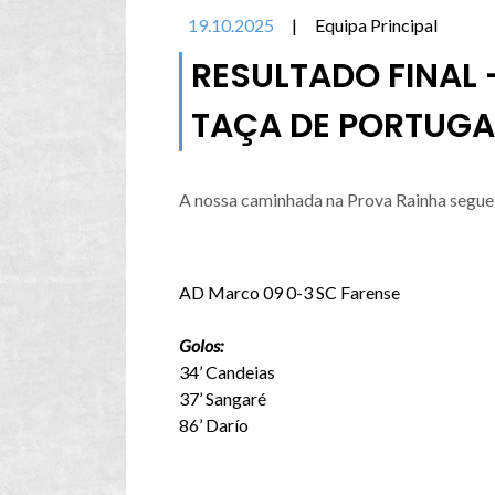
19.10.2025
|
Equipa Principal
RESULTADO FINAL -
TAÇA DE PORTUGA
A nossa caminhada na Prova Rainha segue p
AD Marco 09 0-3 SC Farense
Golos:
34’ Candeias
37’ Sangaré
86’ Darío