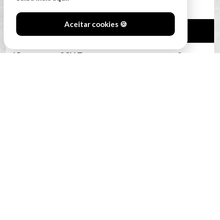
13
Portimonense
0
Aceitar cookies 🍪
14
SC Farense
0
15
SCU Torreense
0
16
Benfica B
0
VER CLASSIFICAÇÃO COMPLETA
#SóOsDurosVencem