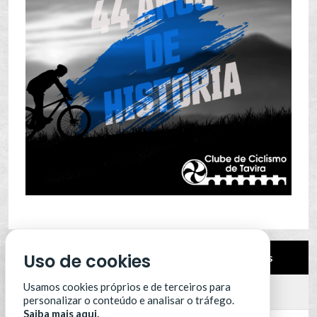
Uso de cookies
Pos.
Equipa
Pts
Usamos cookies próprios e de terceiros para
12
Leixões SC
0
personalizar o conteúdo e analisar o tráfego.
Saiba mais aqui.