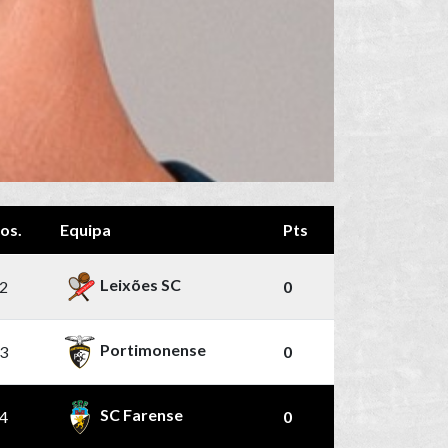
os.
Equipa
Pts
Leixões SC
2
0
Portimonense
3
0
SC Farense
4
0