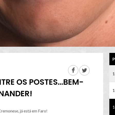
P
1
RE OS POSTES...BEM-
1
NANDER!
1
remonese, já está em Faro!