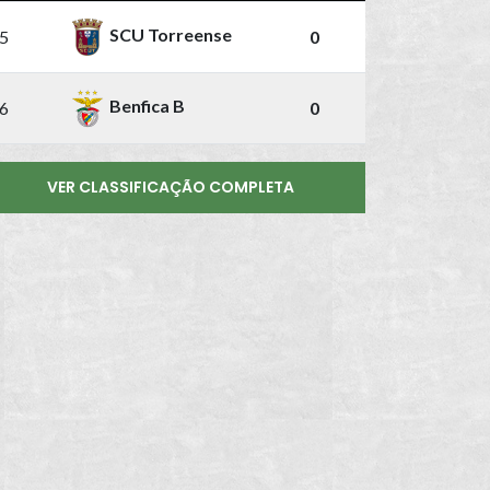
SCU Torreense
5
0
Benfica B
6
0
VER CLASSIFICAÇÃO COMPLETA