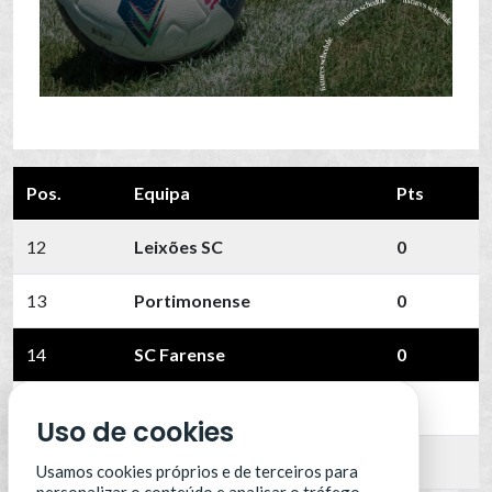
Pos.
Equipa
Pts
12
Leixões SC
0
13
Portimonense
0
14
SC Farense
0
15
SCU Torreense
0
Uso de cookies
16
Benfica B
0
Usamos cookies próprios e de terceiros para