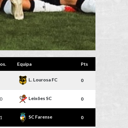
os.
Equipa
Pts
L. Lourosa FC
0
Leixões SC
0
0
SC Farense
1
0