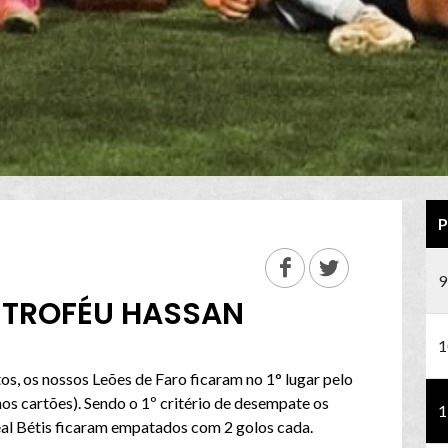
P
9
I TROFÉU HASSAN
1
, os nossos Leões de Faro ficaram no 1° lugar pelo
os cartões). Sendo o 1º critério de desempate os
1
al Bétis ficaram empatados com 2 golos cada.