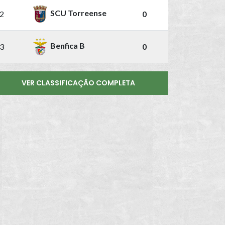
SCU Torreense
2
0
Benfica B
3
0
VER CLASSIFICAÇÃO COMPLETA