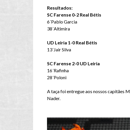
Resultados:
SC Farense 0-2 Real Bétis
6´Pablo Garcia
38´Altimira
UD Leiria 1-0 Real Bétis
13´Jair Silva
SC Farense 2-0 UD Leiria
16´Rafinha
28´Poloni
A taça foi entregue aos nossos capitães 
Nader.