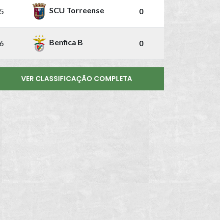
SCU Torreense
5
0
Benfica B
6
0
VER CLASSIFICAÇÃO COMPLETA