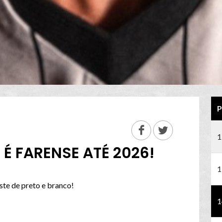
P
1
É FARENSE ATÉ 2026!
1
ste de preto e branco!
1