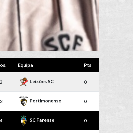
os.
Equipa
Pts
Leixões SC
2
0
Portimonense
3
0
SC Farense
4
0