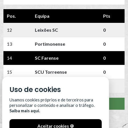
Pos.
Equipa
Pts
12
Leixões SC
0
13
Portimonense
0
14
SC Farense
0
15
SCU Torreense
0
16
Benfica B
0
Uso de cookies
Usamos cookies próprios e de terceiros para
VER CLASSIFICAÇÃO COMPLETA
personalizar o conteúdo e analisar o tráfego.
Saiba mais aqui.
Aceitar cookies 🍪