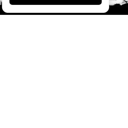
#SóOsDurosVencem
MAIN SPONSORS:
OFFICIAL SPONSORS: