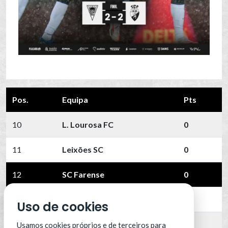
Pos.
Equipa
Pts
10
L. Lourosa FC
0
11
Leixões SC
0
12
SC Farense
0
13
SCU Torreense
0
Uso de cookies
14
Benfica B
0
Usamos cookies próprios e de terceiros para