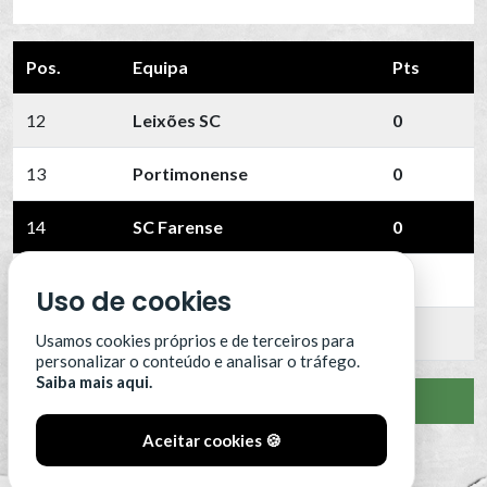
Pos.
Equipa
Pts
12
Leixões SC
0
13
Portimonense
0
14
SC Farense
0
15
SCU Torreense
0
Uso de cookies
16
Benfica B
0
Usamos cookies próprios e de terceiros para
personalizar o conteúdo e analisar o tráfego.
Saiba mais aqui.
VER CLASSIFICAÇÃO COMPLETA
Aceitar cookies 🍪