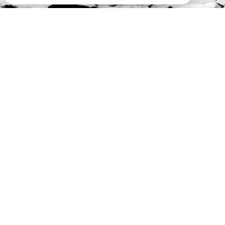
#SóOsDurosVencem
MAIN SPONSORS:
OFFICIAL SPONSORS: