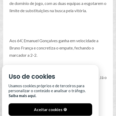
de domínio de jogo, com as duas equipas a esgotarem o
limite de substituições na busca pela vitória.
Aos 64’, Emanuel Gonçalves ganha em velocidade a
Bruno França e concretiza o empate, fechando o
marcador a 2-2.
Com este empate, o Estrela da Amadora perde a
Uso de cookies
liderança na tabela e desce para a segunda posição. Já o
Farense conquista um ponto e contabiliza já seis
Usamos cookies próprios e de terceiros para
personalizar o conteúdo e analisar o tráfego.
empates ao longo da competição.
Saiba mais aqui.
Aceitar cookies 🍪