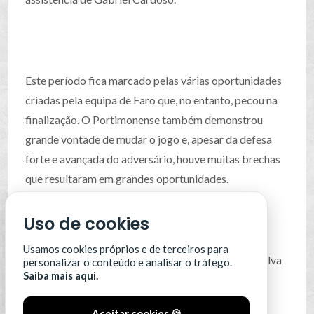
Este período fica marcado pelas várias oportunidades
criadas pela equipa de Faro que, no entanto, pecou na
finalização. O Portimonense também demonstrou
grande vontade de mudar o jogo e, apesar da defesa
forte e avançada do adversário, houve muitas brechas
que resultaram em grandes oportunidades.
Uso de cookies
7
Usamos cookies próprios e de terceiros para
Destaque também para a saída do farense André Silva
personalizar o conteúdo e analisar o tráfego.
Saiba mais aqui.
ao intervalo, por lesão.
Aceitar cookies 🍪