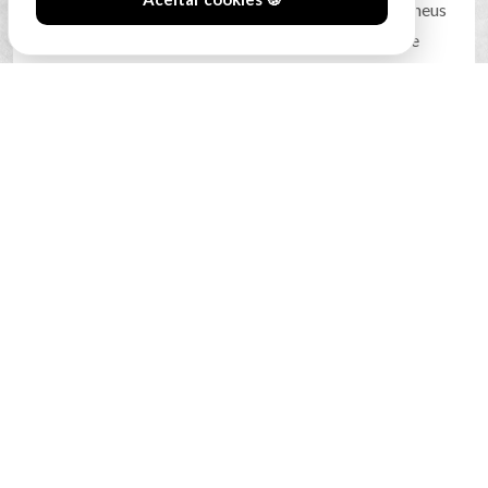
Mesmo ao cair do pano, o capitão dos “leões”, Matheus
Gonçalves, cometeu falta no limite da grande área e
recebeu o segundo cartão amarelo, com subsequente
expulsão. A equipa adversária aproveitou a
oportunidade da melhor forma: converteu o livre direto
em golo e fechou o jogo com igualdade no marcador.
Texto: Hugo Rocha e Egor Zhabin
Imagem: Inês Pereira, Egor Zhabin, Henrique Martins e
Matilde do Paço
Comunicação Desportiva – Ciências da Comunicação
Escola Superior de Educação e Comunicação –
Universidade do Algarve