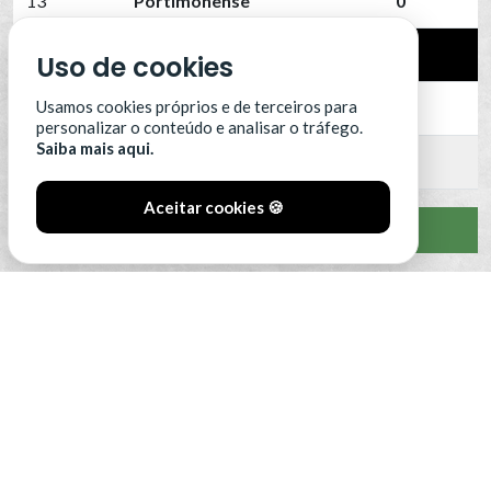
13
Portimonense
0
14
SC Farense
0
Uso de cookies
Usamos cookies próprios e de terceiros para
15
SCU Torreense
0
personalizar o conteúdo e analisar o tráfego.
Saiba mais aqui.
16
Benfica B
0
Aceitar cookies 🍪
VER CLASSIFICAÇÃO COMPLETA
#SóOsDurosVencem