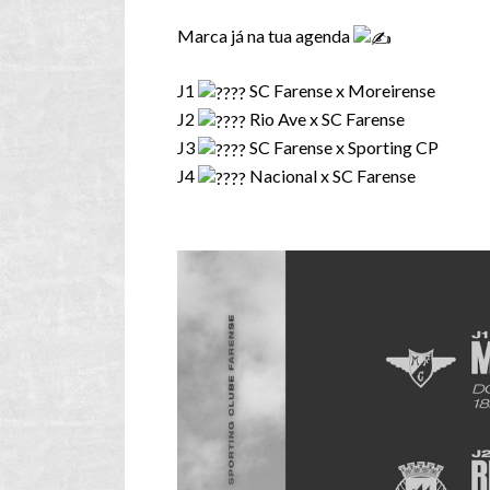
Marca já na tua agenda
J1
SC Farense x Moreirense
J2
Rio Ave x SC Farense
J3
SC Farense x Sporting CP
J4
Nacional x SC Farense