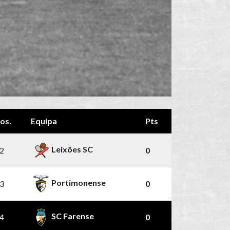
os.
Equipa
Pts
Leixões SC
2
0
Portimonense
3
0
SC Farense
4
0