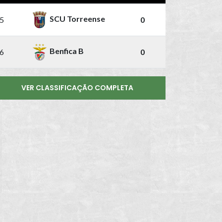
SCU Torreense
5
0
Benfica B
6
0
VER CLASSIFICAÇÃO COMPLETA