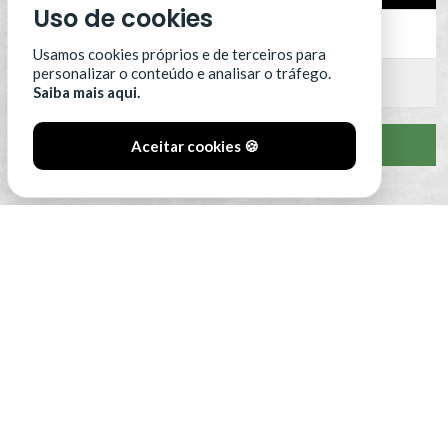
Uso de cookies
15
SCU Torreense
0
Usamos cookies próprios e de terceiros para
personalizar o conteúdo e analisar o tráfego.
16
Benfica B
0
Saiba mais aqui.
VER CLASSIFICAÇÃO COMPLETA
Aceitar cookies 🍪
#SóOsDurosVencem