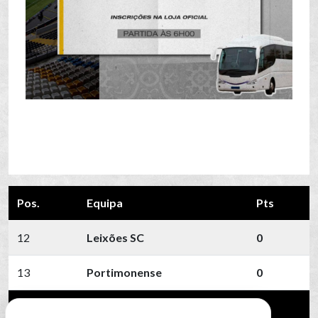
Pos.
Equipa
Pts
12
Leixões SC
0
13
Portimonense
0
14
SC Farense
0