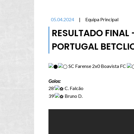
05.04.2024
|
Equipa Principal
RESULTADO FINAL 
PORTUGAL BETCLI
SC Farense 2x0 Boavista FC
G️olos:
28’
C. Falcão
39’
Bruno D.