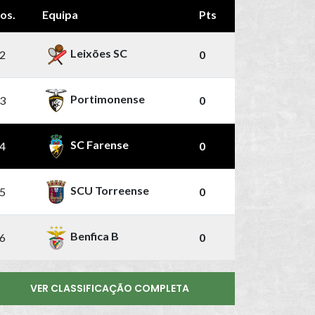
os.
Equipa
Pts
Leixões SC
2
0
Portimonense
3
0
SC Farense
4
0
SCU Torreense
5
0
Benfica B
6
0
VER CLASSIFICAÇÃO COMPLETA