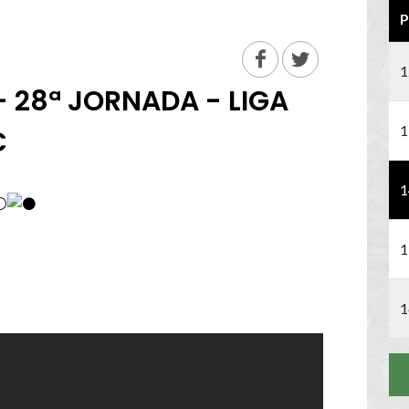
P
1
- 28ª JORNADA - LIGA
1
C
1
1
1