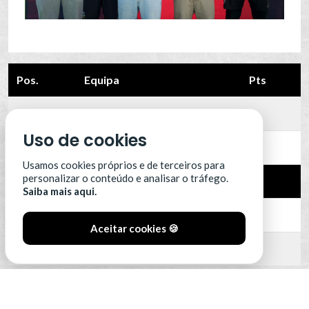
Pos.
Equipa
Pts
12
Leixões SC
0
Uso de cookies
13
Portimonense
0
Usamos cookies próprios e de terceiros para
personalizar o conteúdo e analisar o tráfego.
14
SC Farense
0
Saiba mais aqui.
15
SCU Torreense
0
Aceitar cookies 🍪
16
Benfica B
0
VER CLASSIFICAÇÃO COMPLETA