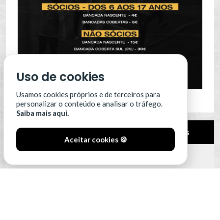
Uso de cookies
Usamos cookies próprios e de terceiros para
personalizar o conteúdo e analisar o tráfego.
Saiba mais aqui.
Pos.
Equipa
Pts
Aceitar cookies 🍪
12
Leixões SC
0
13
Portimonense
0
14
SC Farense
0