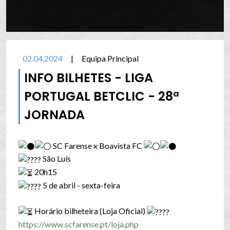
02.04.2024
|
Equipa Principal
INFO BILHETES - LIGA
PORTUGAL BETCLIC - 28ª
JORNADA
SC Farense x Boavista FC
São Luís
20h15
5 de abril - sexta-feira
Horário bilheteira (Loja Oficial)
https://www.scfarense.pt/loja.php