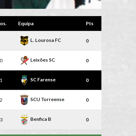
os.
Equipa
Pts
L. Lourosa FC
0
Leixões SC
0
0
SC Farense
1
0
SCU Torreense
2
0
Benfica B
3
0