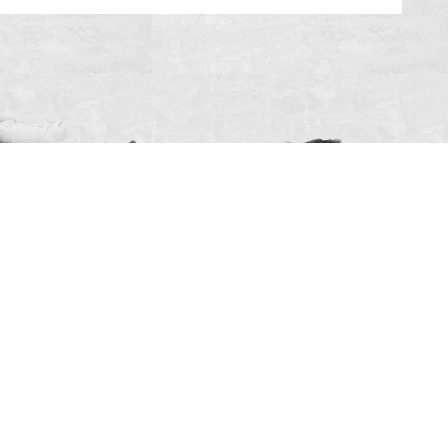
#SóOsDurosVencem
MAIN SPONSORS: