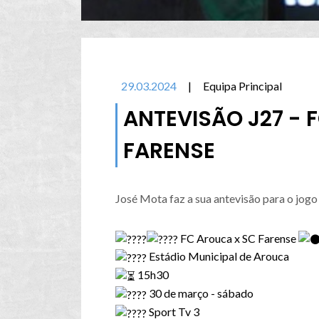
29.03.2024
|
Equipa Principal
ANTEVISÃO J27 - 
FARENSE
José Mota faz a sua antevisão para o jogo
FC Arouca x SC Farense ️
Estádio Municipal de Arouca
15h30
30 de março - sábado
Sport Tv 3