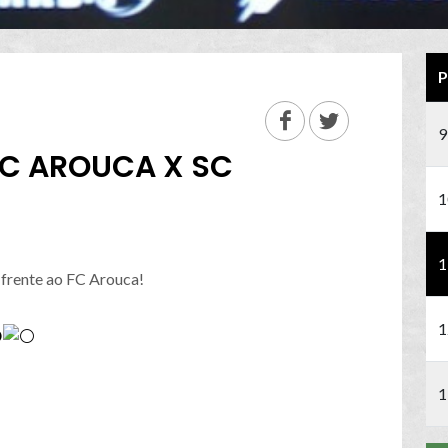
P
9
FC AROUCA X SC
1
1
 frente ao FC Arouca!
1
️
1