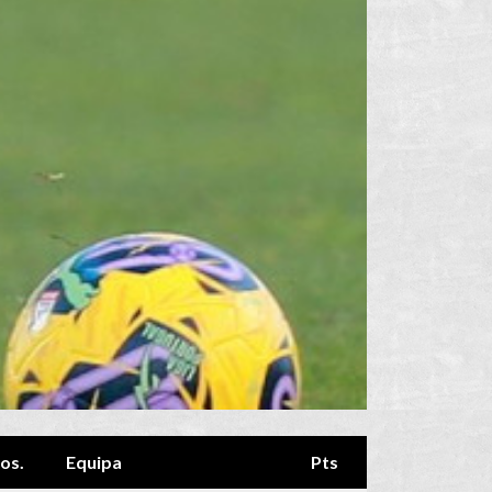
os.
Equipa
Pts