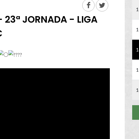
1
- 23ª JORNADA - LIGA
1
C
1
1
1