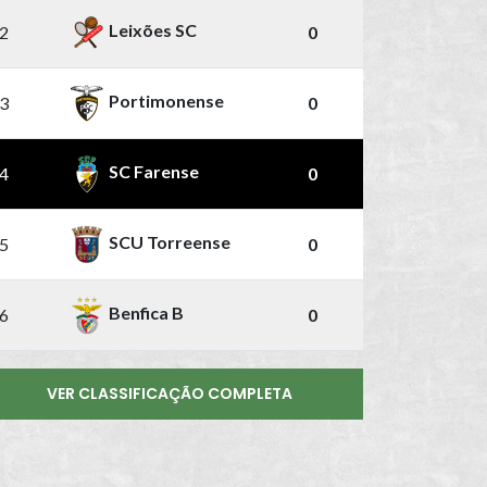
Leixões SC
2
0
Portimonense
3
0
SC Farense
4
0
SCU Torreense
5
0
Benfica B
6
0
VER CLASSIFICAÇÃO COMPLETA