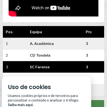
Pos.
Equipa
Pts
1
A. Académica
3
2
CD Tondela
3
3
SC Farense
3
4
FC Vizela
3
Uso de cookies
5
Portimonense
3
Usamos cookies próprios e de terceiros para
personalizar o conteúdo e analisar o tráfego.
Saiba mais aqui.
VER CLASSIFICAÇÃO COMPLETA