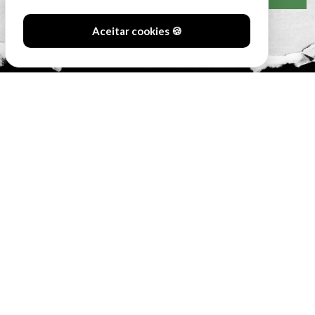
Aceitar cookies 🍪
#SóOsDurosVencem
MAIN SPONSORS: