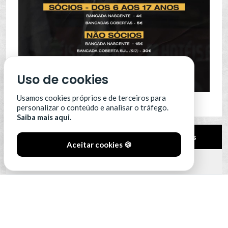
Uso de cookies
Usamos cookies próprios e de terceiros para
personalizar o conteúdo e analisar o tráfego.
Saiba mais aqui.
Pos.
Equipa
Pts
Aceitar cookies 🍪
12
Leixões SC
0
13
Portimonense
0
14
SC Farense
0