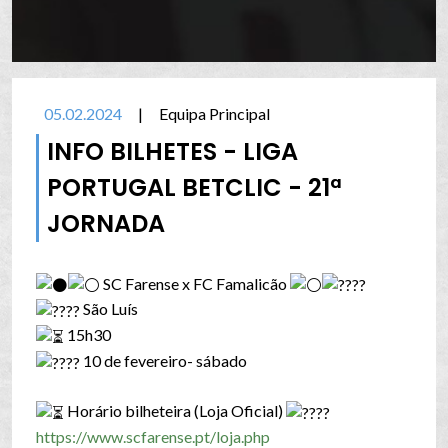
05.02.2024
|
Equipa Principal
INFO BILHETES - LIGA
PORTUGAL BETCLIC - 21ª
JORNADA
SC Farense x FC Famalicão
São Luís
15h30
10 de fevereiro- sábado
Horário bilheteira (Loja Oficial)
https://www.scfarense.pt/loja.php