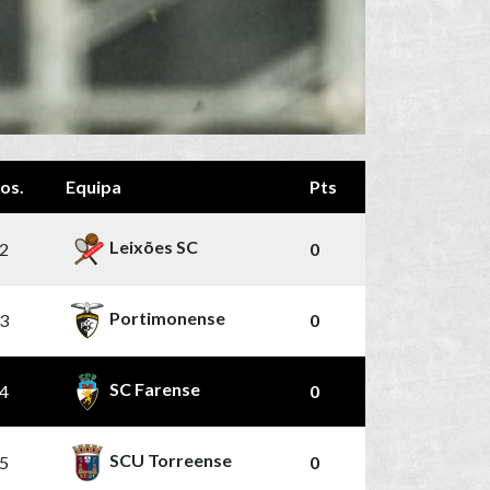
os.
Equipa
Pts
Leixões SC
2
0
Portimonense
3
0
SC Farense
4
0
SCU Torreense
5
0