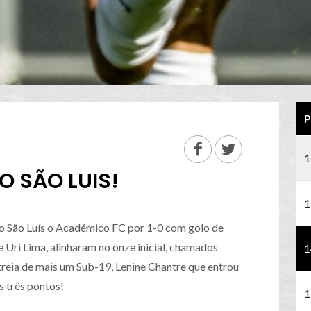
P
1
 SÃO LUIS!
1
 São Luís o Académico FC por 1-0 com golo de
 e Uri Lima, alinharam no onze inicial, chamados
1
reia de mais um Sub-19, Lenine Chantre que entrou
s três pontos!
1