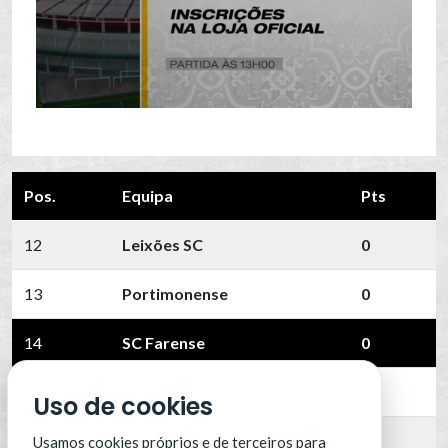
Pos.
Equipa
Pts
12
Leixões SC
0
13
Portimonense
0
14
SC Farense
0
15
SCU Torreense
0
Uso de cookies
16
Benfica B
0
Usamos cookies próprios e de terceiros para