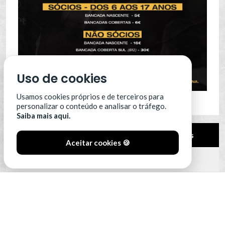
Uso de cookies
Usamos cookies próprios e de terceiros para
personalizar o conteúdo e analisar o tráfego.
Saiba mais aqui.
Pos.
Equipa
Pts
Aceitar cookies 🍪
12
Leixões SC
0
13
Portimonense
0
14
SC Farense
0