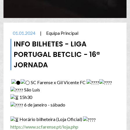
01.01.2024
|
Equipa Principal
INFO BILHETES - LIGA
PORTUGAL BETCLIC - 16ª
JORNADA
SC Farense x Gil Vicente FC
São Luís
15h30
6 de janeiro - sábado
Horário bilheteira (Loja Oficial)
https://www.scfarense.pt/loja.php