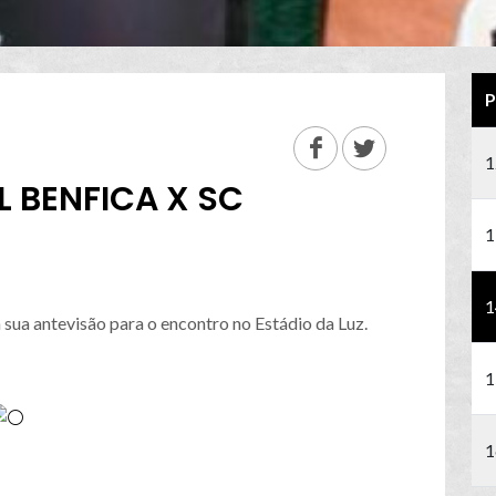
P
1
L BENFICA X SC
1
1
 sua antevisão para o encontro no Estádio da Luz.
1
1