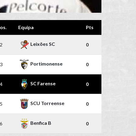
os.
Equipa
Pts
Leixões SC
2
0
Portimonense
3
0
SC Farense
4
0
SCU Torreense
5
0
Benfica B
6
0