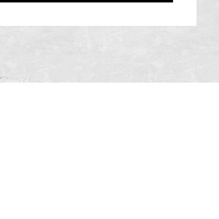
#SóOsDurosVencem
MAIN SPONSORS: