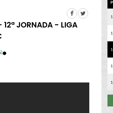
P
1
 12ª JORNADA - LIGA
1
C
1
1
1