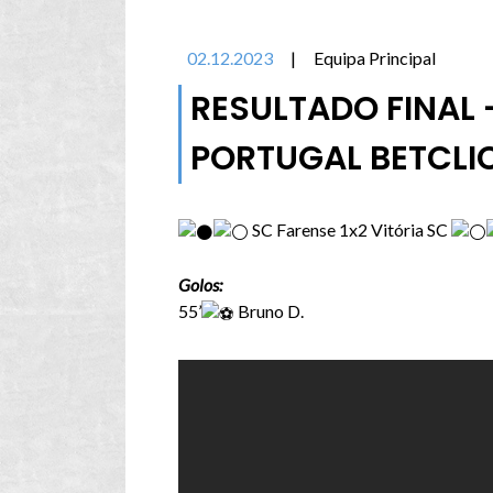
02.12.2023
|
Equipa Principal
RESULTADO FINAL -
PORTUGAL BETCLI
SC Farense 1x2 Vitória SC
Golos:
55’
Bruno D.