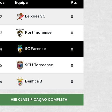
os.
Equipa
Pts
Leixões SC
2
0
Portimonense
3
0
SC Farense
4
0
SCU Torreense
5
0
Benfica B
6
0
VER CLASSIFICAÇÃO COMPLETA