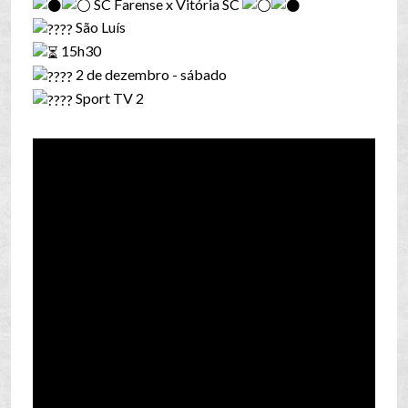
SC Farense x Vitória SC
São Luís
15h30
2 de dezembro - sábado
Sport TV 2