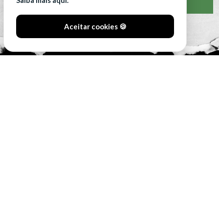
Saiba mais aqui.
VER CLASSIFICAÇÃO COMPLETA
Aceitar cookies 🍪
#SóOsDurosVencem
MAIN SPONSORS: