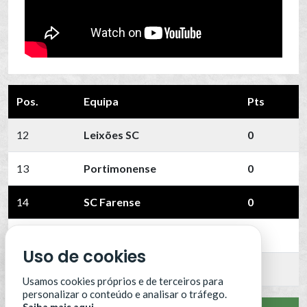
Pos.
Equipa
Pts
12
Leixões SC
0
13
Portimonense
0
14
SC Farense
0
15
SCU Torreense
0
Uso de cookies
16
Benfica B
0
Usamos cookies próprios e de terceiros para
personalizar o conteúdo e analisar o tráfego.